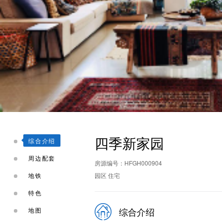
四季新家园
综合介绍
周边配套
房源编号：HFGH000904
地铁
园区 住宅
特色
综合介绍
地图